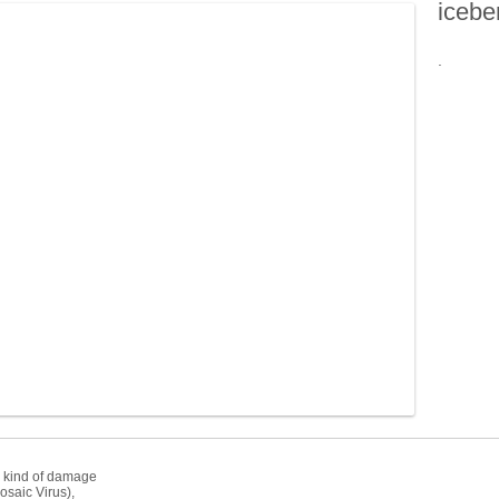
icebe
.
ny kind of damage
saic Virus),