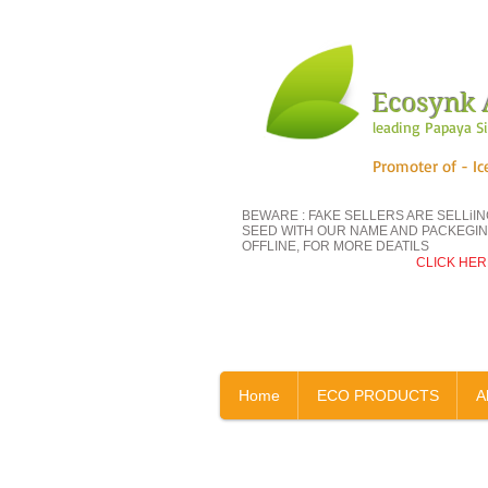
Ecosynk A
leading Papaya S
Promoter of - Ic
BEWARE : FAKE SELLERS ARE SELLiI
SEED WITH OUR NAME AND PACKEGIN
OFFLINE, FOR MORE DEATILS
CLICK HER
पपीते की सभी वैरायटियां 
Home
ECO PRODUCTS
A
I'm a gallery title. Cli