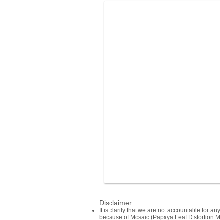
Disclaimer:
It is clarify that we are not accountable for a
because of Mosaic (Papaya Leaf Distortion Mo